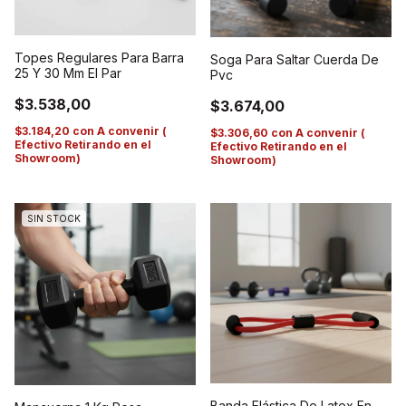
Topes Regulares Para Barra
Soga Para Saltar Cuerda De
25 Y 30 Mm El Par
Pvc
$3.538,00
$3.674,00
$3.184,20
con
A convenir (
$3.306,60
con
A convenir (
Efectivo Retirando en el
Efectivo Retirando en el
Showroom)
Showroom)
SIN STOCK
Banda Elástica De Latex En