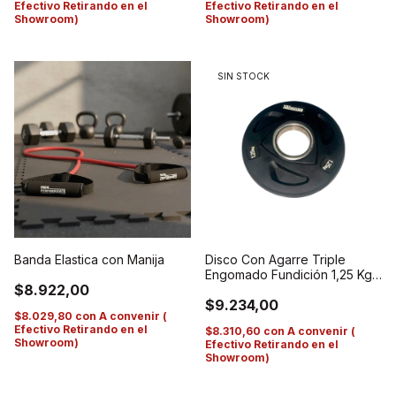
Efectivo Retirando en el
Efectivo Retirando en el
Showroom)
Showroom)
SIN STOCK
Banda Elastica con Manija
Disco Con Agarre Triple
Engomado Fundición 1,25 Kg
$8.922,00
De 50 Mm
$9.234,00
$8.029,80
con
A convenir (
Efectivo Retirando en el
$8.310,60
con
A convenir (
Showroom)
Efectivo Retirando en el
Showroom)