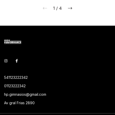
1
/
4
541123222342
01123222342
hp.gimnasios@gmail.com
Av gral Frias 2890