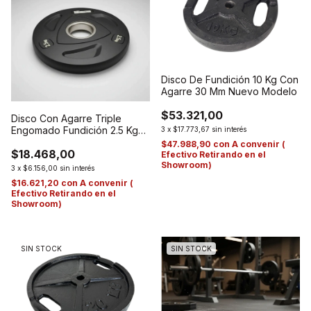
Disco De Fundición 10 Kg Con
Agarre 30 Mm Nuevo Modelo
$53.321,00
Disco Con Agarre Triple
Engomado Fundición 2.5 Kg
3
x
$17.773,67
sin interés
De 50 Mm
$47.988,90
con
A convenir (
$18.468,00
Efectivo Retirando en el
Showroom)
3
x
$6.156,00
sin interés
$16.621,20
con
A convenir (
Efectivo Retirando en el
Showroom)
SIN STOCK
SIN STOCK