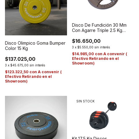
Disco De Fundición 30 Mm
Con Agarre Triple 2.5 Kg
Importado (copia)
$16.650,00
Disco Olimpico Goma Bumper
3
x
$5.550,00
sin interés
Color 15 Kg
$14.985,00
con
A convenir (
$137.025,00
Efectivo Retirando en el
Showroom)
3
x
$45.675,00
sin interés
$123.322,50
con
A convenir (
Efectivo Retirando en el
Showroom)
SIN STOCK
Kit 17,5 Kg Discos