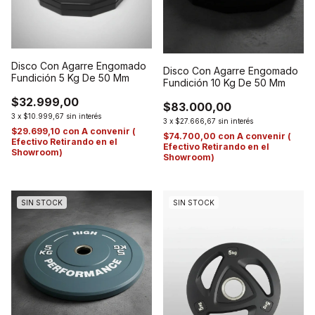
Disco Con Agarre Engomado
Disco Con Agarre Engomado
Fundición 5 Kg De 50 Mm
Fundición 10 Kg De 50 Mm
$32.999,00
$83.000,00
3
x
$10.999,67
sin interés
3
x
$27.666,67
sin interés
$29.699,10
con
A convenir (
$74.700,00
con
A convenir (
Efectivo Retirando en el
Efectivo Retirando en el
Showroom)
Showroom)
SIN STOCK
SIN STOCK