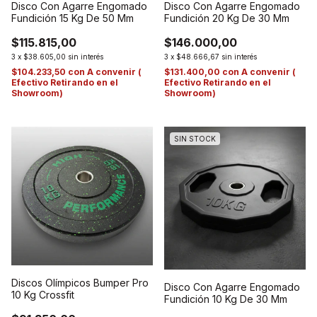
Disco Con Agarre Engomado
Disco Con Agarre Engomado
Fundición 20 Kg De 30 Mm
Fundición 15 Kg De 50 Mm
$146.000,00
$115.815,00
3
x
$48.666,67
sin interés
3
x
$38.605,00
sin interés
$131.400,00
con
A convenir (
$104.233,50
con
A convenir (
Efectivo Retirando en el
Efectivo Retirando en el
Showroom)
Showroom)
SIN STOCK
Discos Olímpicos Bumper Pro
Disco Con Agarre Engomado
10 Kg Crossfit
Fundición 10 Kg De 30 Mm