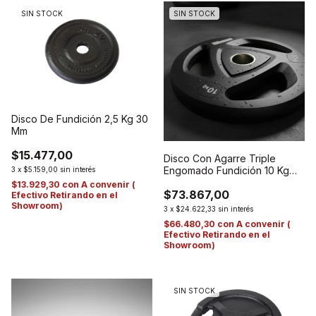
SIN STOCK
SIN STOCK
Disco De Fundición 2,5 Kg 30
Mm
$15.477,00
Disco Con Agarre Triple
Engomado Fundición 10 Kg
3
x
$5.159,00
sin interés
De 50 Mm.
$13.929,30
con
A convenir (
$73.867,00
Efectivo Retirando en el
Showroom)
3
x
$24.622,33
sin interés
$66.480,30
con
A convenir (
Efectivo Retirando en el
Showroom)
SIN STOCK