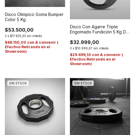
Disco Olimpico Goma Bumper
Color 5 Kg
Disco Con Agarre Triple
$53.500,00
Engomado Fundición 5 Kg De
3
x
$17.833,33
sin interés
50 Mm
$32.999,00
$48.150,00
con
A convenir (
Efectivo Retirando en el
3
x
$10.999,67
sin interés
Showroom)
$29.699,10
con
A convenir (
Efectivo Retirando en el
Showroom)
SIN STOCK
SIN STOCK