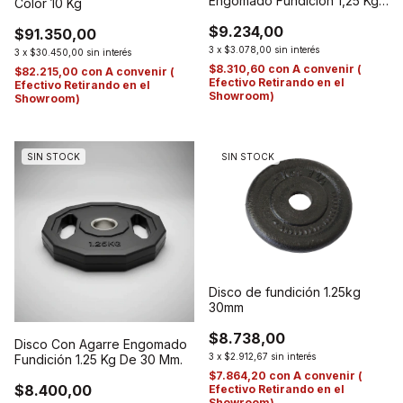
Engomado Fundición 1,25 Kg
Color 10 Kg
De 50 Mm
$9.234,00
$91.350,00
3
x
$3.078,00
sin interés
3
x
$30.450,00
sin interés
$8.310,60
con
A convenir (
$82.215,00
con
A convenir (
Efectivo Retirando en el
Efectivo Retirando en el
Showroom)
Showroom)
SIN STOCK
SIN STOCK
Disco de fundición 1.25kg
30mm
$8.738,00
Disco Con Agarre Engomado
3
x
$2.912,67
sin interés
Fundición 1.25 Kg De 30 Mm.
$7.864,20
con
A convenir (
$8.400,00
Efectivo Retirando en el
Showroom)