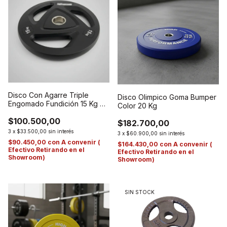
Disco Con Agarre Triple
Disco Olimpico Goma Bumper
Engomado Fundición 15 Kg De
Color 20 Kg
50 Mm.
$100.500,00
$182.700,00
3
x
$33.500,00
sin interés
3
x
$60.900,00
sin interés
$90.450,00
con
A convenir (
$164.430,00
con
A convenir (
Efectivo Retirando en el
Efectivo Retirando en el
Showroom)
Showroom)
SIN STOCK