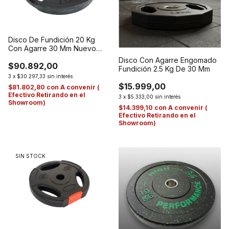
Disco De Fundición 20 Kg
Con Agarre 30 Mm Nuevo
Modelo
Disco Con Agarre Engomado
$90.892,00
Fundición 2.5 Kg De 30 Mm
3
x
$30.297,33
sin interés
$15.999,00
$81.802,80
con
A convenir (
Efectivo Retirando en el
3
x
$5.333,00
sin interés
Showroom)
$14.399,10
con
A convenir (
Efectivo Retirando en el
Showroom)
SIN STOCK