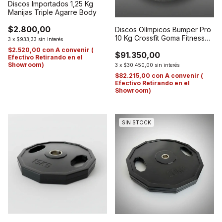
Discos Importados 1,25 Kg
Manijas Triple Agarre Body
$2.800,00
Discos Olímpicos Bumper Pro
10 Kg Crossfit Goma Fitness
3
x
$933,33
sin interés
Negro
$2.520,00
con
A convenir (
$91.350,00
Efectivo Retirando en el
Showroom)
3
x
$30.450,00
sin interés
$82.215,00
con
A convenir (
Efectivo Retirando en el
Showroom)
SIN STOCK