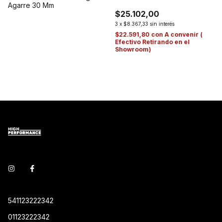
Agarre 30 Mm
$25.102,00
3
x
$8.367,33
sin interés
$22.591,80
con
A convenir (
Efectivo Retirando en el
Showroom)
541123222342
01123222342