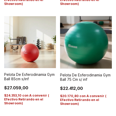
Showroom)
Showroom)
Pelota De Esferodinamia Gym
Pelota De Esferodinamia Gym
Ball 85cm s/inf
Ball 75 Cm s/ inf
$27.059,00
$22.412,00
$24.353,10
con
A convenir (
$20.170,80
con
A convenir (
Efectivo Retirando en el
Efectivo Retirando en el
Showroom)
Showroom)