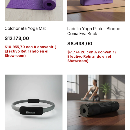
Colchoneta Yoga Mat
Ladrillo Yoga Pilates Bloque
Goma Eva Brick
$12.173,00
$8.638,00
$10.955,70
con
A convenir (
Efectivo Retirando en el
$7.774,20
con
A convenir (
Showroom)
Efectivo Retirando en el
Showroom)