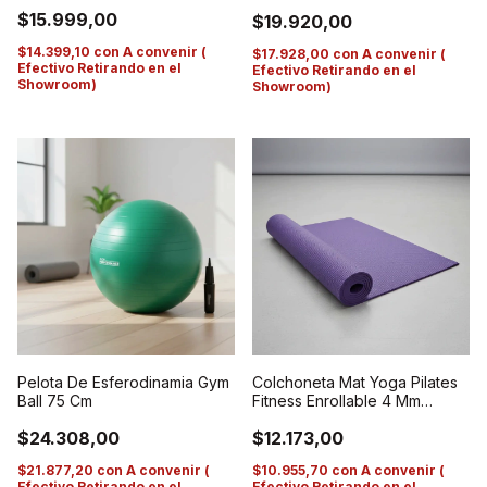
$15.999,00
$19.920,00
$14.399,10
con
A convenir (
$17.928,00
con
A convenir (
Efectivo Retirando en el
Efectivo Retirando en el
Showroom)
Showroom)
Pelota De Esferodinamia Gym
Colchoneta Mat Yoga Pilates
Ball 75 Cm
Fitness Enrollable 4 Mm
S/logo Violeta
$24.308,00
$12.173,00
$21.877,20
con
A convenir (
$10.955,70
con
A convenir (
Efectivo Retirando en el
Efectivo Retirando en el