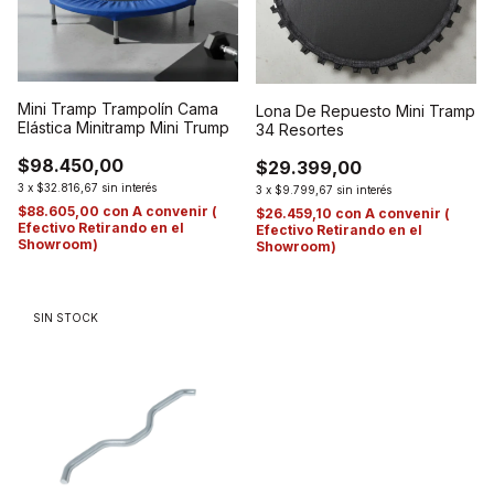
Mini Tramp Trampolín Cama
Lona De Repuesto Mini Tramp
Elástica Minitramp Mini Trump
34 Resortes
$98.450,00
$29.399,00
3
x
$32.816,67
sin interés
3
x
$9.799,67
sin interés
$88.605,00
con
A convenir (
$26.459,10
con
A convenir (
Efectivo Retirando en el
Efectivo Retirando en el
Showroom)
Showroom)
SIN STOCK