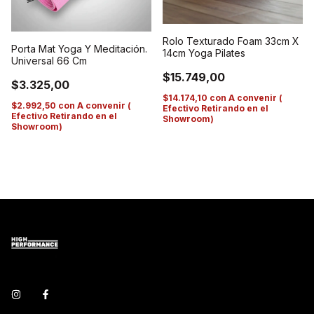
Rolo Texturado Foam 33cm X
Porta Mat Yoga Y Meditación.
14cm Yoga Pilates
Universal 66 Cm
$15.749,00
$3.325,00
$14.174,10
con
A convenir (
$2.992,50
con
A convenir (
Efectivo Retirando en el
Efectivo Retirando en el
Showroom)
Showroom)