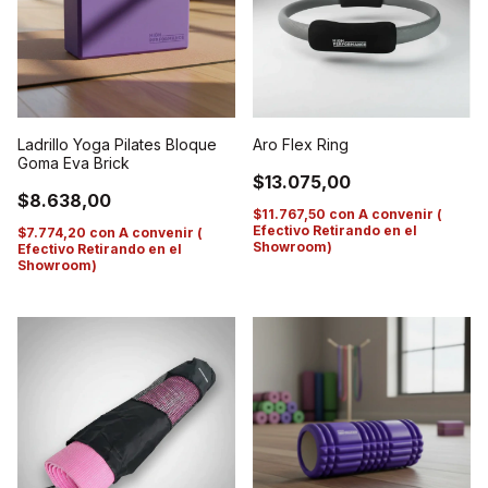
Aro Flex Ring
Ladrillo Yoga Pilates Bloque
Goma Eva Brick
$13.075,00
$8.638,00
$11.767,50
con
A convenir (
Efectivo Retirando en el
$7.774,20
con
A convenir (
Showroom)
Efectivo Retirando en el
Showroom)