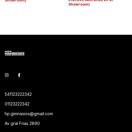
Showroom)
Showroom)
541123222342
01123222342
hp.gimnasios@gmail.com
Av gral Frias 2890