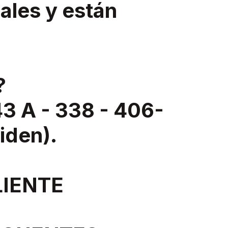
ales y están
?
 A - 338 - 406-
liden).
LIENTE