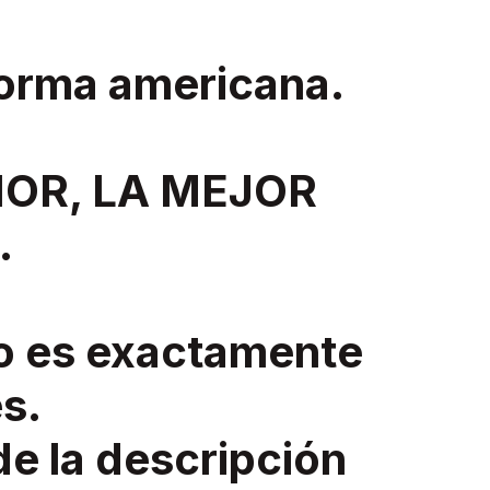
norma americana.
IOR, LA MEJOR
.
o es exactamente
s.
de la descripción