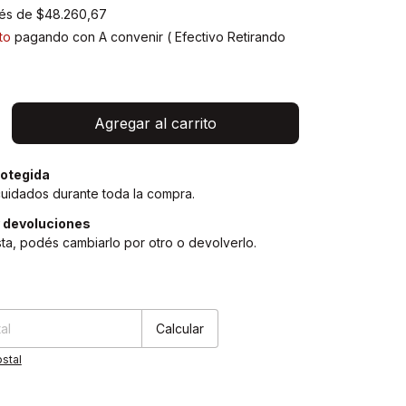
rés de
$48.260,67
to
pagando con A convenir ( Efectivo Retirando
)
otegida
cuidados durante toda la compra.
 devoluciones
sta, podés cambiarlo por otro o devolverlo.
Cambiar CP
:
Calcular
stal