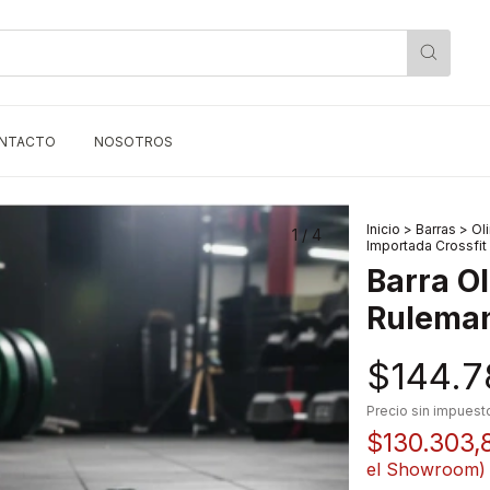
NTACTO
NOSOTROS
Inicio
>
Barras
>
Ol
1
/
4
Importada Crossfit
Barra Ol
Ruleman
$144.7
Precio sin impues
$130.303,
el Showroom)