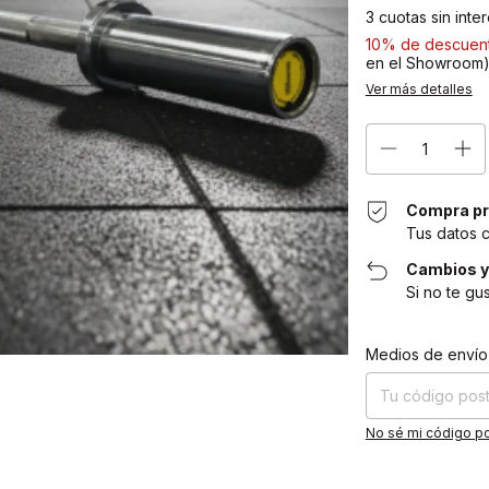
3
cuotas sin inte
10% de descuen
en el Showroom
Ver más detalles
Compra pr
Tus datos 
Cambios y
Si no te gu
Entregas para el CP
Medios de envío
No sé mi código po