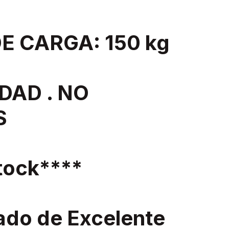
E CARGA: 150 kg
DAD . NO
S
ock****
ado de Excelente