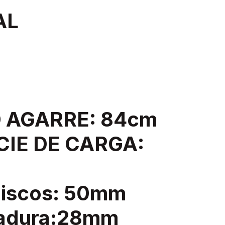
AL
 AGARRE: 84cm
CIE DE CARGA:
discos: 50mm
ñadura:28mm