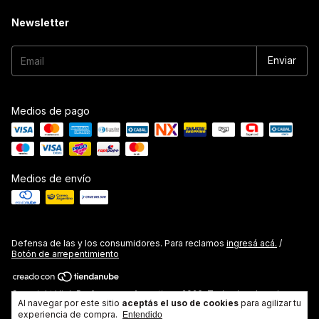
Newsletter
Medios de pago
Medios de envío
Defensa de las y los consumidores. Para reclamos
ingresá acá.
/
Botón de arrepentimiento
Copyright High Performance Argentina - 2026. Todos los derechos
Al navegar por este sitio
aceptás el uso de cookies
para agilizar tu
reservados.
experiencia de compra.
Entendido