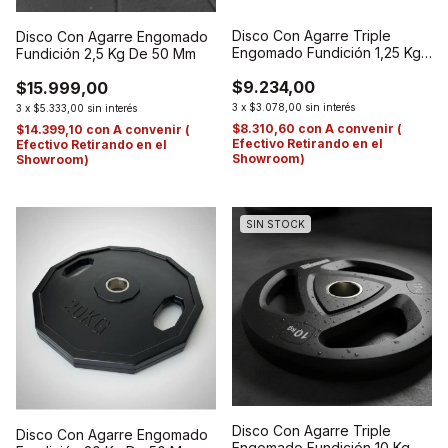
Disco Con Agarre Triple
Disco Con Agarre Engomado
Engomado Fundición 1,25 Kg
Fundición 2,5 Kg De 50 Mm
De 50 Mm
$9.234,00
$15.999,00
3
x
$3.078,00
sin interés
3
x
$5.333,00
sin interés
$8.310,60
con
A convenir (
$14.399,10
con
A convenir (
Efectivo Retirando en el
Efectivo Retirando en el
Showroom)
Showroom)
SIN STOCK
Disco Con Agarre Triple
Disco Con Agarre Engomado
Engomado Fundición 10 Kg