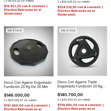
3
x
$6.156,00
sin interés
3
x
$38.605,00
sin interés
$16.621,20
con
A convenir (
$104.233,50
con
A convenir (
Efectivo Retirando en el
Efectivo Retirando en el
Showroom)
Showroom)
SIN STOCK
SIN STOCK
Disco Con Agarre Triple
Disco Con Agarre Engomado
Engomado Fundición 20 Kg
Fundición 20 Kg De 30 Mm
De 50 Mm.
$140.700,00
$146.000,00
3
x
$46.900,00
sin interés
3
x
$48.666,67
sin interés
$126.630,00
con
A convenir (
$131.400,00
con
A convenir (
Efectivo Retirando en el
Efectivo Retirando en el