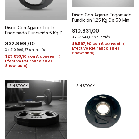
Disco Con Agarre Engomado
Fundición 1,25 Kg De 50 Mm
Disco Con Agarre Triple
$10.631,00
Engomado Fundición 5 Kg De
3
x
$3.543,67
sin interés
50 Mm
$32.999,00
$9.567,90
con
A convenir (
Efectivo Retirando en el
3
x
$10.999,67
sin interés
Showroom)
$29.699,10
con
A convenir (
Efectivo Retirando en el
Showroom)
SIN STOCK
SIN STOCK