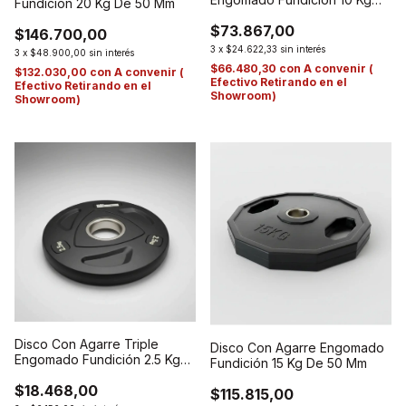
Fundición 20 Kg De 50 Mm
De 50 Mm.
$73.867,00
$146.700,00
3
x
$24.622,33
sin interés
3
x
$48.900,00
sin interés
$66.480,30
con
A convenir (
$132.030,00
con
A convenir (
Efectivo Retirando en el
Efectivo Retirando en el
Showroom)
Showroom)
Disco Con Agarre Triple
Disco Con Agarre Engomado
Engomado Fundición 2.5 Kg
Fundición 15 Kg De 50 Mm
De 50 Mm
$18.468,00
$115.815,00