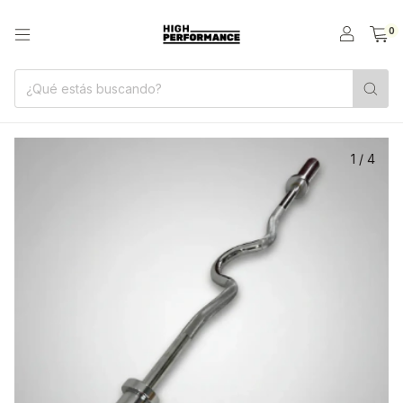
0
1
/
4