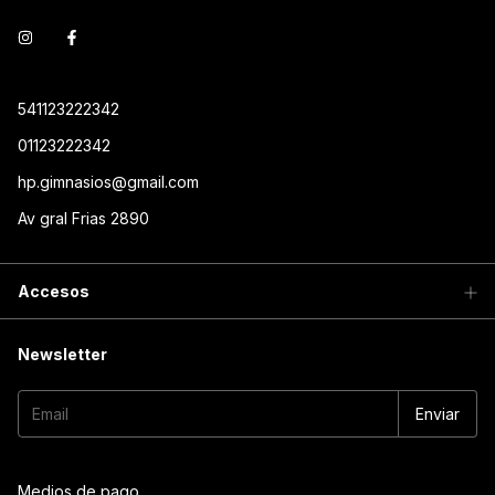
541123222342
01123222342
hp.gimnasios@gmail.com
Av gral Frias 2890
Accesos
Newsletter
Medios de pago