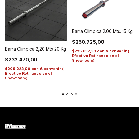
Barra Olimpica 2.00 Mts. 15 Kg
$250.725,00
Barra Olimpica 2,20 Mts 20 Kg
$225.652,50
con
A convenir (
Efectivo Retirando en el
$232.470,00
Showroom)
$209.223,00
con
A convenir (
Efectivo Retirando en el
Showroom)