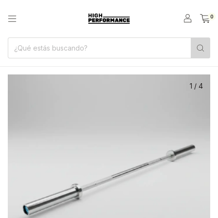
0
1
/
4