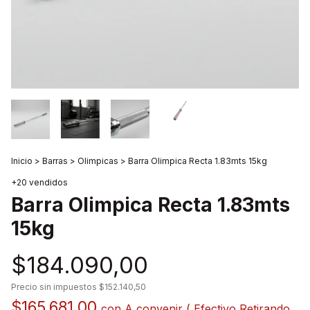
Inicio
>
Barras
>
Olimpicas
>
Barra Olimpica Recta 1.83mts 15kg
+20 vendidos
Barra Olimpica Recta 1.83mts
15kg
$184.090,00
Precio sin impuestos
$152.140,50
$165.681,00
con
A convenir ( Efectivo Retirando