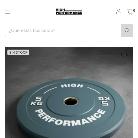
0
SIN STOCK
1
/
3