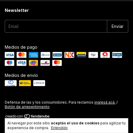
Newsletter
Medios de pago
Medios de envío
Defensa de las y los consumidores. Para reclamos
ingresá acá.
/
Botón de arrepentimiento
Al navegar por este sitio
aceptás el uso de cookies
para agilizar tu
Copyright High Performance Argentina - 2026. Todos los derechos
experiencia de compra.
reservados.
Entendido