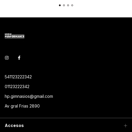
541123222342
01123222342
hp.gimnasios@gmail.com
Av gral Frias 2890
Accesos