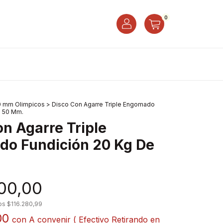
0
0 mm Olimpicos
>
Disco Con Agarre Triple Engomado
e 50 Mm.
on Agarre Triple
o Fundición 20 Kg De
00,00
tos
$116.280,99
00
con
A convenir ( Efectivo Retirando en