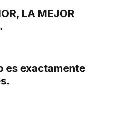
IOR, LA MEJOR
.
o es exactamente
es.