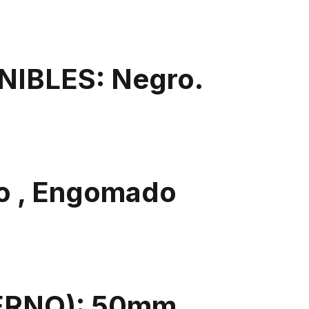
IBLES: Negro.
o , Engomado
ERNO): 50mm