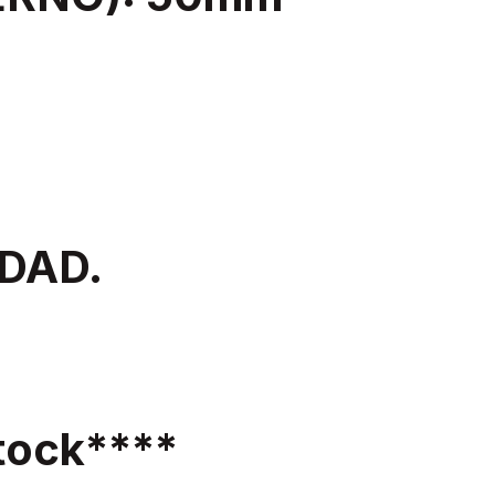
DAD.
ock****