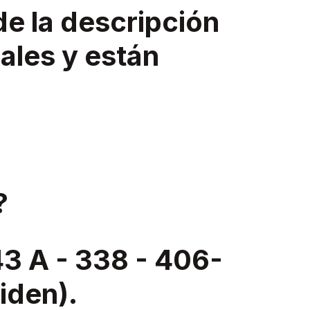
de la descripción
ales y están
?
 A - 338 - 406-
liden).