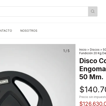
NTACTO
NOSOTROS
Inicio
>
Discos
>
5
1
/
5
Fundición 20 Kg D
Disco C
Engomad
50 Mm.
$140.7
Precio sin impues
$126.630,