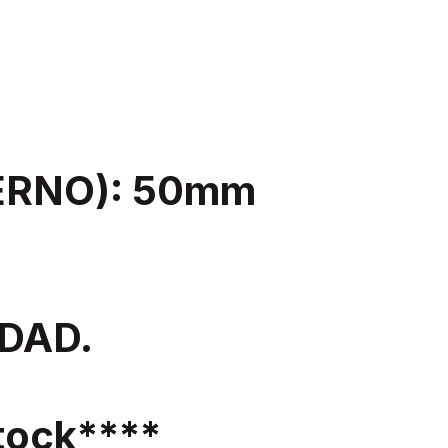
ERNO): 50mm
DAD.
ock****