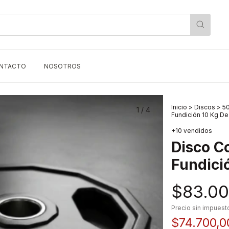
NTACTO
NOSOTROS
Inicio
>
Discos
>
5
1
/
4
Fundición 10 Kg D
+10 vendidos
Disco C
Fundici
$83.00
Precio sin impues
$74.700,