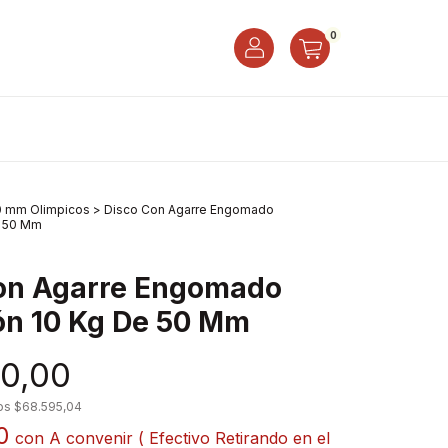
0
0 mm Olimpicos
>
Disco Con Agarre Engomado
e 50 Mm
on Agarre Engomado
ón 10 Kg De 50 Mm
0,00
tos
$68.595,04
00
con
A convenir ( Efectivo Retirando en el