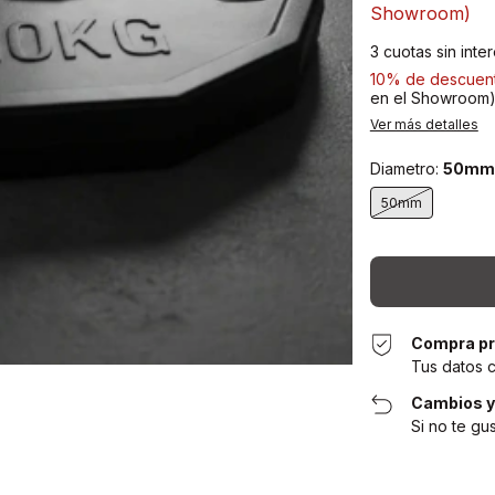
Showroom)
3
cuotas sin inte
10% de descuen
en el Showroom
Ver más detalles
Diametro:
50mm
50mm
Compra pr
Tus datos 
Cambios y
Si no te gu