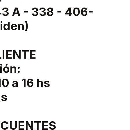
 A - 338 - 406-
liden)
LIENTE
ión:
10 a 16 hs
hs
ECUENTES