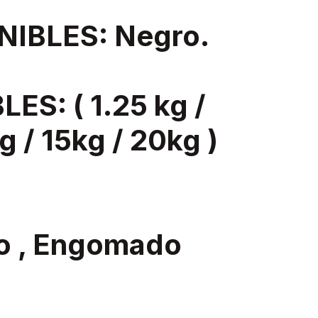
IBLES: Negro.
ES: ( 1.25 kg /
g / 15kg / 20kg )
o , Engomado