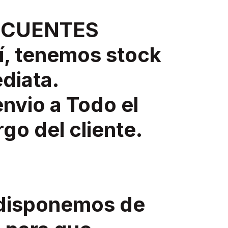
ECUENTES
í, tenemos stock
diata.
nvio a Todo el
rgo del cliente.
 disponemos de