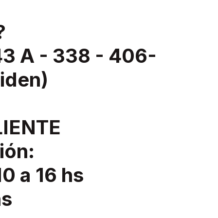
?
 A - 338 - 406-
liden)
LIENTE
ión:
10 a 16 hs
hs