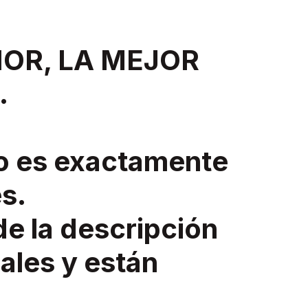
IOR, LA MEJOR
.
o es exactamente
s.
de la descripción
ales y están