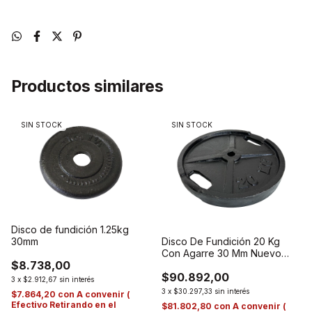
Productos similares
SIN STOCK
SIN STOCK
Disco de fundición 1.25kg
30mm
Disco De Fundición 20 Kg
Con Agarre 30 Mm Nuevo
$8.738,00
Modelo
$90.892,00
3
x
$2.912,67
sin interés
3
x
$30.297,33
sin interés
$7.864,20
con
A convenir (
Efectivo Retirando en el
$81.802,80
con
A convenir (