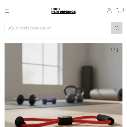
0
1
/
3