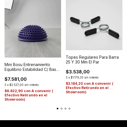
Topes Regulares Para Barra
25 Y 30 Mm El Par
Mini Bosu Entrenamiento
Equilibrio Estabilidad C/ Base
$3.538,00
Stick
3
x
$1.179,33
sin interés
$7.581,00
$3.184,20
con
A convenir (
3
x
$2.527,00
sin interés
Efectivo Retirando en el
$6.822,90
con
A convenir (
Showroom)
Efectivo Retirando en el
Showroom)