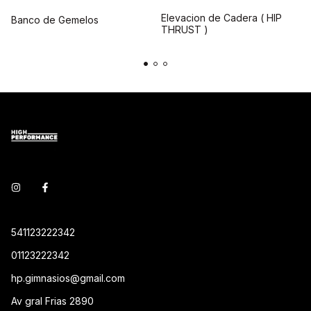
Elevacion de Cadera ( HIP
Banco de Gemelos
THRUST )
541123222342
01123222342
hp.gimnasios@gmail.com
Av gral Frias 2890