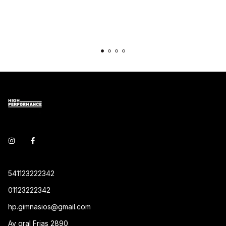
541123222342
01123222342
hp.gimnasios@gmail.com
Av gral Frias 2890