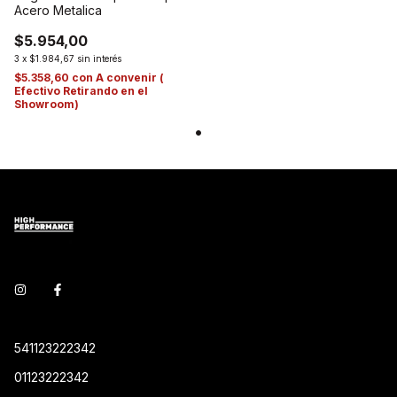
Acero Metalica
$5.954,00
3
x
$1.984,67
sin interés
$5.358,60
con
A convenir (
Efectivo Retirando en el
Showroom)
541123222342
01123222342