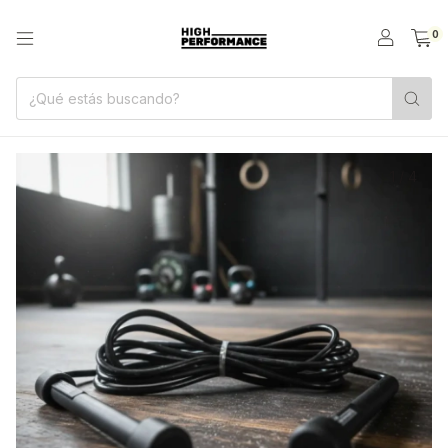
0
1
/
4