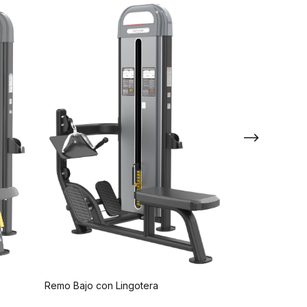
PECK FLY ( AP
POSTERIORES)
Remo Bajo con Lingotera