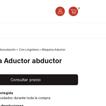
0
usculación
>
Con Lingotera
>
Maquina Aductor
 Aductor abductor
otegida
cuidados durante toda la compra.
 devoluciones