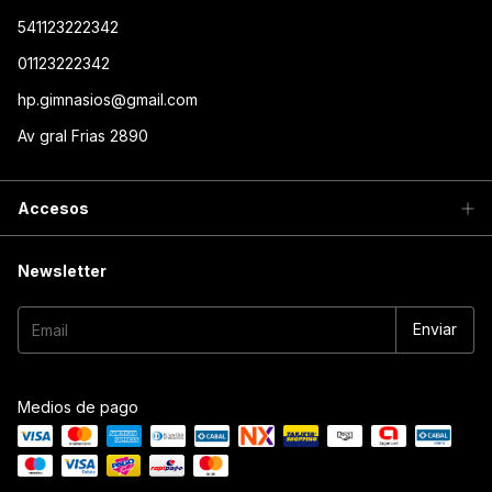
541123222342
01123222342
hp.gimnasios@gmail.com
Av gral Frias 2890
Accesos
Newsletter
Medios de pago