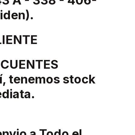
 A - 338 - 406-
liden).
LIENTE
ECUENTES
í, tenemos stock
diata.
nvio a Todo el