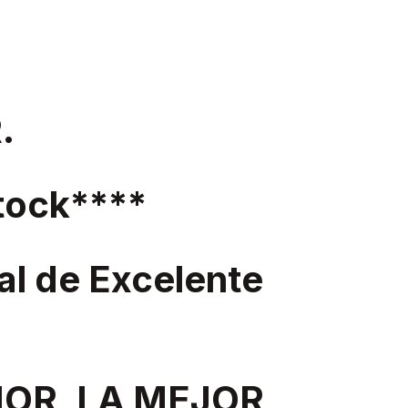
.
ock****
al de Excelente
IOR, LA MEJOR