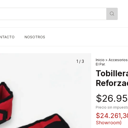
NTACTO
NOSOTROS
Inicio
>
Accesorios
1
/
3
El Par.
Tobille
Reforzad
$26.95
Precio sin impues
$24.261,
Showroom)