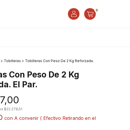
0
>
Tobilleras
>
Tobilleras Con Peso De 2 Kg Reforzada.
ras Con Peso De 2 Kg
a. El Par.
7,00
tos
$22.278,51
30
con
A convenir ( Efectivo Retirando en el