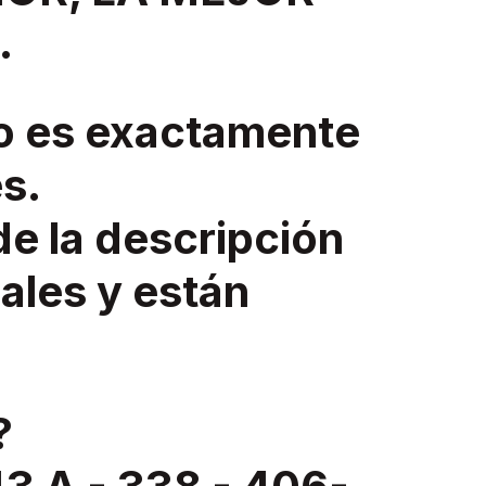
.
o es exactamente
s.
de la descripción
ales y están
?