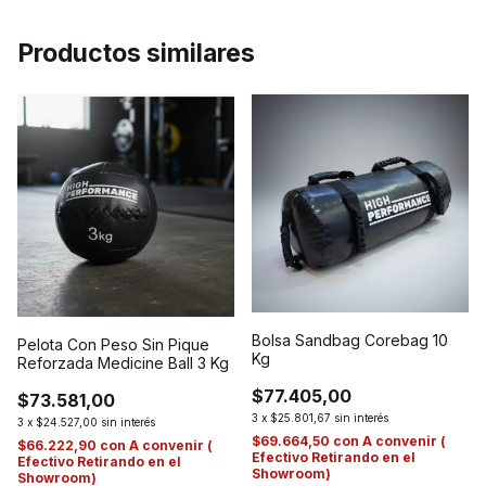
Productos similares
Bolsa Sandbag Corebag 10
Pelota Con Peso Sin Pique
Kg
Reforzada Medicine Ball 3 Kg
$77.405,00
$73.581,00
3
x
$25.801,67
sin interés
3
x
$24.527,00
sin interés
$69.664,50
con
A convenir (
$66.222,90
con
A convenir (
Efectivo Retirando en el
Efectivo Retirando en el
Showroom)
Showroom)