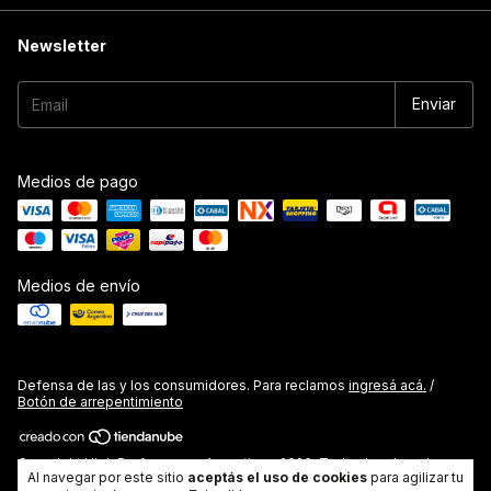
Newsletter
Medios de pago
Medios de envío
Defensa de las y los consumidores. Para reclamos
ingresá acá.
/
Botón de arrepentimiento
Copyright High Performance Argentina - 2026. Todos los derechos
Al navegar por este sitio
aceptás el uso de cookies
para agilizar tu
reservados.