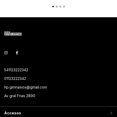
541123222342
01123222342
hp.gimnasios@gmail.com
Av gral Frias 2890
Accesos