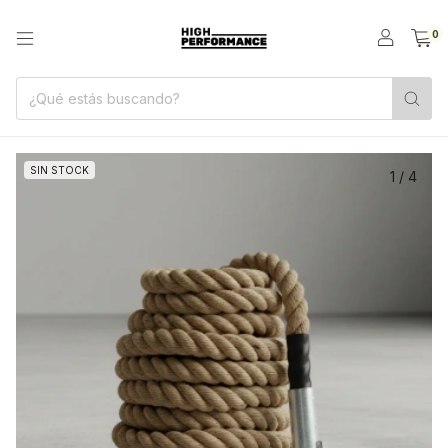
0
SIN STOCK
1
/
4