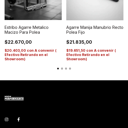
Estribo Agarre Metalico
Agarre Manija Manubrio Recto
Macizo Para Polea
Polea Fijo
$22.670,00
$21.835,00
$20.403,00
con
A convenir (
$19.651,50
con
A convenir (
Efectivo Retirando en el
Efectivo Retirando en el
Showroom)
Showroom)