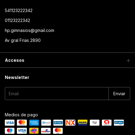
541123222342
01123222342
hp.gimnasios@gmail.com
Av gral Frias 2890
Accesos
Newsletter
Medios de pago