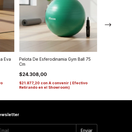
Aro Flex Ring
ma Eva
Pelota De Esferodinamia Gym Ball 75
Cm
$13.075,00
$24.308,00
$11.767,50
con
Retirando en e
vo
$21.877,20
con
A convenir ( Efectivo
Retirando en el Showroom)
wsletter