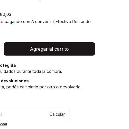
480,03
to
pagando con A convenir ( Efectivo Retirando
)
otegida
cuidados durante toda la compra.
 devoluciones
sta, podés cambiarlo por otro o devolverlo.
Cambiar CP
:
Calcular
stal