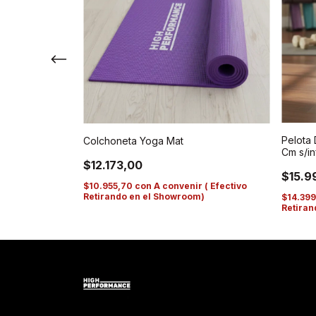
Pelota 
Colchoneta Yoga Mat
 Gym Ball 55
Cm s/in
$12.173,00
$15.9
$10.955,70
con
A convenir ( Efectivo
Retirando en el Showroom)
$14.399
 ( Efectivo
Retiran
m)