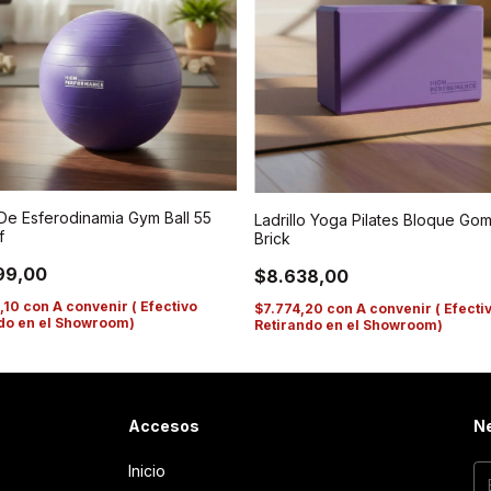
De Esferodinamia Gym Ball 55
Ladrillo Yoga Pilates Bloque Go
f
Brick
99,00
$8.638,00
,10
con
A convenir ( Efectivo
$7.774,20
con
A convenir ( Efecti
do en el Showroom)
Retirando en el Showroom)
Accesos
Ne
Inicio