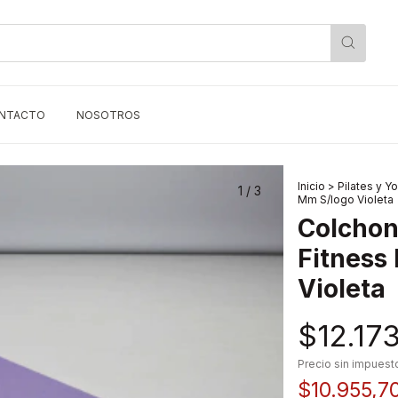
NTACTO
NOSOTROS
Inicio
>
Pilates y Y
1
/
3
Mm S/logo Violeta
Colchon
Fitness
Violeta
$12.17
Precio sin impues
$10.955,7