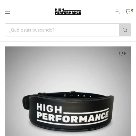
0
1
/
5