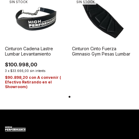
SIN STOCK
SIN STOCK
Cinturon Cadena Lastre
Cinturon Cinto Fuerza
Lumbar Levantamiento
Gimnasio Gym Pesas Lumbar
$100.998,00
3
x
$33.666,00
sin interés
$90.898,20
con
A convenir (
Efectivo Retirando en el
Showroom)