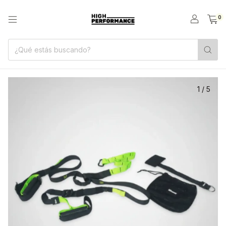
0
1
/
5