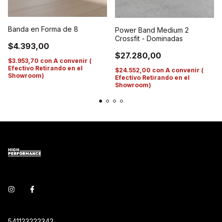
Banda en Forma de 8
Power Band Medium 2
Crossfit - Dominadas
$4.393,00
$27.280,00
$3.953,70
con
A convenir (
Efectivo Retirando en el
$24.552,00
con
A convenir (
Showroom)
Efectivo Retirando en el
Showroom)
541123222342