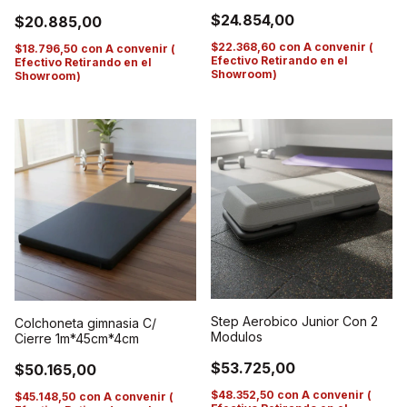
$24.854,00
$20.885,00
$22.368,60
con
A convenir (
$18.796,50
con
A convenir (
Efectivo Retirando en el
Efectivo Retirando en el
Showroom)
Showroom)
Step Aerobico Junior Con 2
Colchoneta gimnasia C/
Modulos
Cierre 1m*45cm*4cm
$53.725,00
$50.165,00
$48.352,50
con
A convenir (
$45.148,50
con
A convenir (