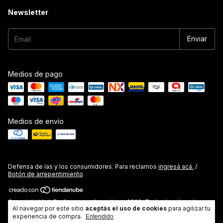
Newsletter
Medios de pago
Medios de envío
Defensa de las y los consumidores. Para reclamos
ingresá acá.
/
Botón de arrepentimiento
Copyright High Performance Argentina - 2026. Todos los derechos
Al navegar por este sitio
aceptás el uso de cookies
para agilizar tu
reservados.
experiencia de compra.
Entendido