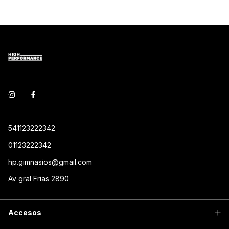
541123222342
01123222342
hp.gimnasios@gmail.com
Av gral Frias 2890
Accesos