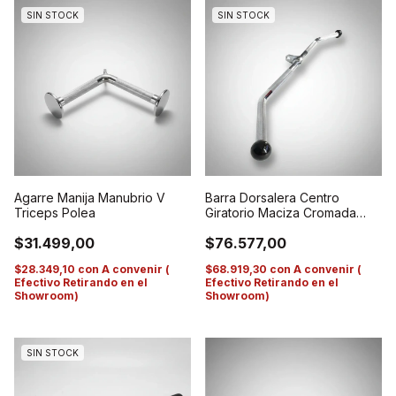
SIN STOCK
SIN STOCK
Barra Dorsalera Centro
Agarre Manija Manubrio V
Giratorio Maciza Cromada
Triceps Polea
Importada
$76.577,00
$31.499,00
$68.919,30
con
A convenir (
$28.349,10
con
A convenir (
Efectivo Retirando en el
Efectivo Retirando en el
Showroom)
Showroom)
SIN STOCK