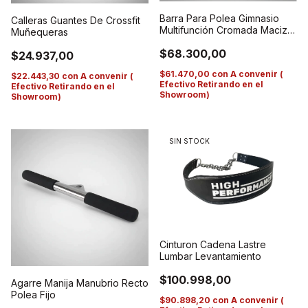
Barra Para Polea Gimnasio
Calleras Guantes De Crossfit
Multifunción Cromada Maciza
Muñequeras
W Ez
$68.300,00
$24.937,00
$61.470,00
con
A convenir (
$22.443,30
con
A convenir (
Efectivo Retirando en el
Efectivo Retirando en el
Showroom)
Showroom)
SIN STOCK
Cinturon Cadena Lastre
Lumbar Levantamiento
$100.998,00
Agarre Manija Manubrio Recto
Polea Fijo
$90.898,20
con
A convenir (